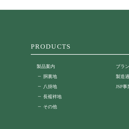
PRODUCTS
製品案内
ブラ
胴裏地
製造
八掛地
JSP
長襦袢地
その他