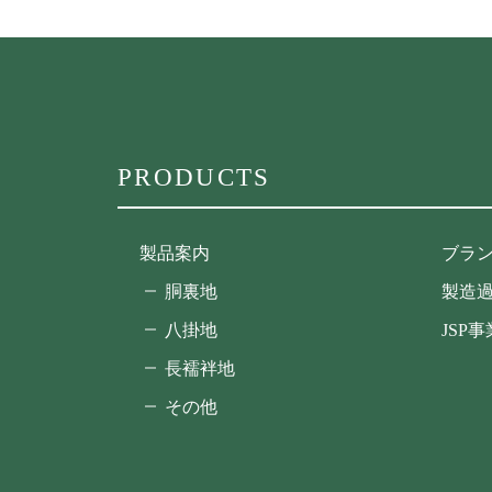
PRODUCTS
製品案内
ブラ
胴裏地
製造
八掛地
JSP
長襦袢地
その他